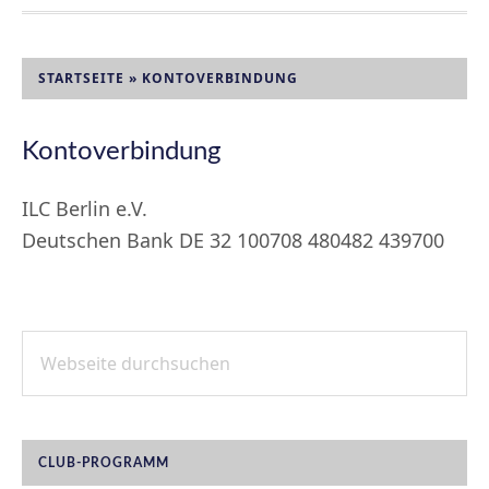
STARTSEITE
»
KONTOVERBINDUNG
Kontoverbindung
ILC Berlin e.V.
Deutschen Bank DE 32 100708 480482 439700
Webseite
SEITENSPALTE
durchsuchen
CLUB-PROGRAMM