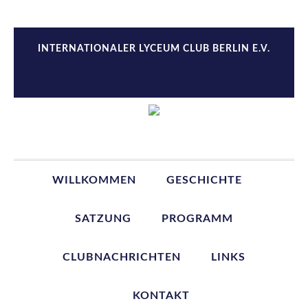
Zur
Zum
Zur
Zur
Hauptnavigation
Inhalt
Seitenspalte
Fußzeile
springen
springen
springen
springen
INTERNATIONALER LYCEUM CLUB BERLIN E.V.
WILLKOMMEN
GESCHICHTE
SATZUNG
PROGRAMM
CLUBNACHRICHTEN
LINKS
KONTAKT