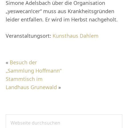
Simone Adelsbach über die Organisation
„yeswecan!cer“ muss aus Krankheitsgründen
leider entfallen. Er wird im Herbst nachgeholt.
Veranstaltungsort:
Kunsthaus Dahlem
«
Besuch der
„Sammlung Hoffmann“
Stammtisch im
Landhaus Grunewald
»
Webseite
SEITENSPALTE
durchsuchen