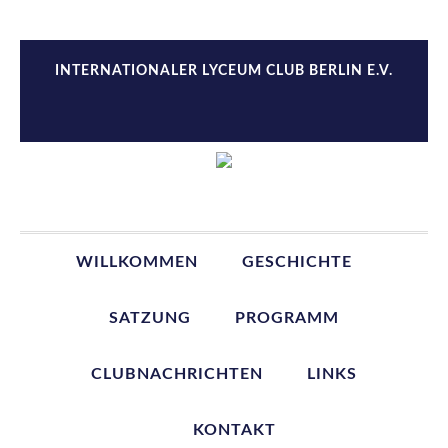
Zur
Zum
Zur
Zur
Hauptnavigation
Inhalt
Seitenspalte
Fußzeile
springen
springen
springen
springen
INTERNATIONALER LYCEUM CLUB BERLIN E.V.
WILLKOMMEN
GESCHICHTE
SATZUNG
PROGRAMM
CLUBNACHRICHTEN
LINKS
KONTAKT