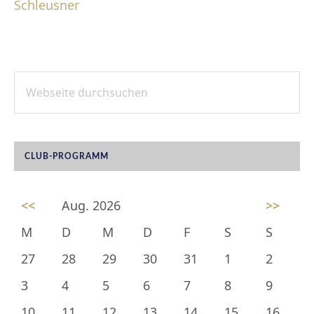
Schleusner
Webseite
SEITENSPALTE
durchsuchen
CLUB-PROGRAMM
<<
Aug. 2026
>>
M
D
M
D
F
S
S
27
28
29
30
31
1
2
3
4
5
6
7
8
9
10
11
12
13
14
15
16