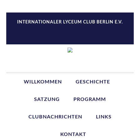
Zur
Zum
Zur
Zur
Hauptnavigation
Inhalt
Seitenspalte
Fußzeile
springen
springen
springen
springen
INTERNATIONALER LYCEUM CLUB BERLIN E.V.
WILLKOMMEN
GESCHICHTE
SATZUNG
PROGRAMM
CLUBNACHRICHTEN
LINKS
KONTAKT