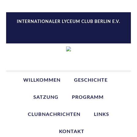
Zur
Zum
Zur
Zur
Hauptnavigation
Inhalt
Seitenspalte
Fußzeile
springen
springen
springen
springen
INTERNATIONALER LYCEUM CLUB BERLIN E.V.
WILLKOMMEN
GESCHICHTE
SATZUNG
PROGRAMM
CLUBNACHRICHTEN
LINKS
KONTAKT