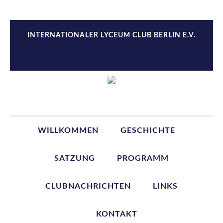
Zur
Zum
Zur
Zur
Hauptnavigation
Inhalt
Seitenspalte
Fußzeile
springen
springen
springen
springen
INTERNATIONALER LYCEUM CLUB BERLIN E.V.
WILLKOMMEN
GESCHICHTE
SATZUNG
PROGRAMM
CLUBNACHRICHTEN
LINKS
KONTAKT